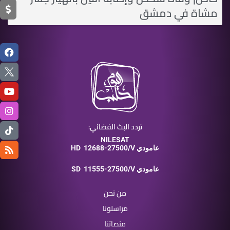
مشاة في دمشق
تردد البث الفضائي:
NILESAT
12688-27500/V عامودي
HD
11555-27500/V عامودي
SD
من نحن
مراسلونا
منصاتنا