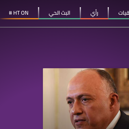
قيات
رأي
البث الحي
HT ON #