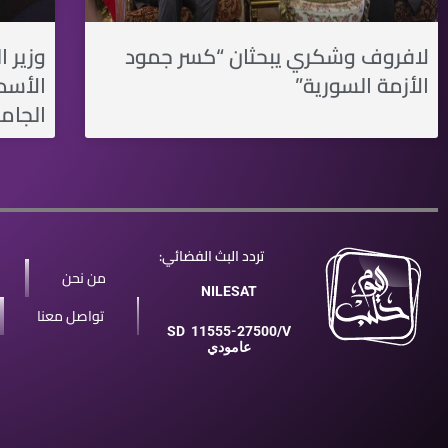
لافروف وشكري يبحثان “كسر جمود
وزير ا
الأزمة السورية”
الأسد 
الجامع
تردد البث الفضائي:
من نحن
NILESAT
تواصل معنا
SD
11555-27500/V
عامودي