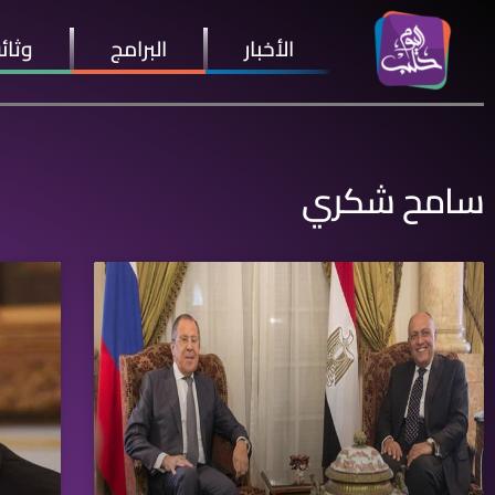
الأخبار
البرامج
وثائ
سامح شكري