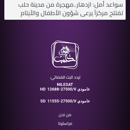
سواعد أمل: ازدهار..مهجرة من مدينة حلب
تفتتح مركزاً يرعى شؤون الأطفال والأيتام
تردد البث الفضائي:
NILESAT
12688-27500/V عامودي
HD
11555-27500/V عامودي
SD
من نحن
مراسلونا