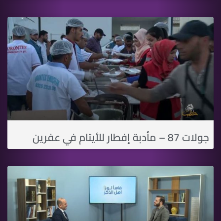
جولات 87 – مأدبة إفطار للأيتام في عفرين