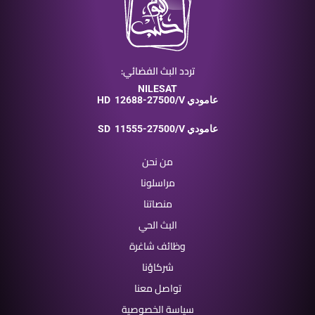
تردد البث الفضائي:
NILESAT
12688-27500/V عامودي
HD
11555-27500/V عامودي
SD
من نحن
مراسلونا
منصاتنا
البث الحي
وظائف شاغرة
شركاؤنا
تواصل معنا
سياسة الخصوصية