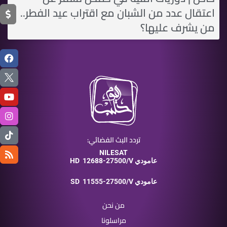
اعتقال عدد من الشبان مع اقتراب عيد الفطر..
من يشرف عليها؟
تردد البث الفضائي:
NILESAT
12688-27500/V عامودي
HD
11555-27500/V عامودي
SD
من نحن
مراسلونا