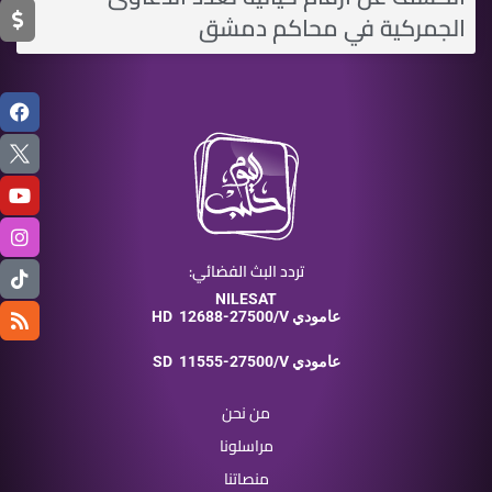
الجمركية في محاكم دمشق
تردد البث الفضائي:
NILESAT
12688-27500/V عامودي
HD
11555-27500/V عامودي
SD
من نحن
مراسلونا
منصاتنا