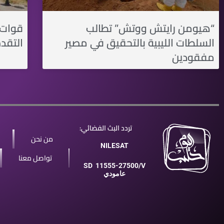
“هيومن رايتش ووتش” تطالب
قوات 
السلطات الليبية بالتحقيق في مصير
التقد
مفقودين
تردد البث الفضائي:
من نحن
NILESAT
تواصل معنا
SD
11555-27500/V
عامودي