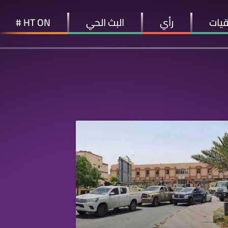
قيات
رأي
البث الحي
HT ON #