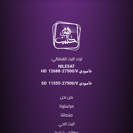
تردد البث الفضائي:
NILESAT
12688-27500/V عامودي
HD
11555-27500/V عامودي
SD
من نحن
مراسلونا
منصاتنا
البث الحي
وظائف شاغرة