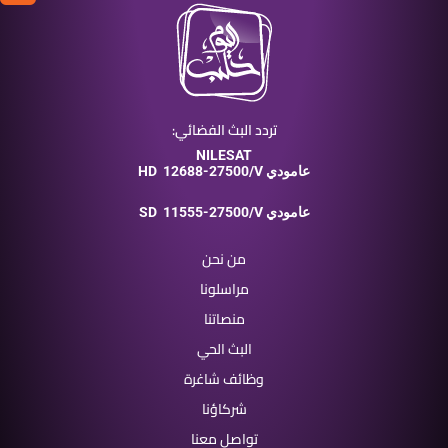
تردد البث الفضائي:
NILESAT
12688-27500/V عامودي
HD
11555-27500/V عامودي
SD
من نحن
مراسلونا
منصاتنا
البث الحي
وظائف شاغرة
شركاؤنا
تواصل معنا