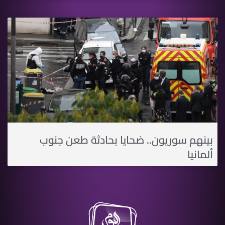
بينهم سوريون.. ضحايا بحادثة طعن جنوب
ألمانيا