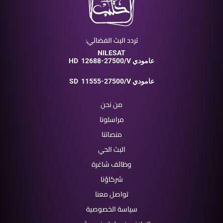
تردد البث الفضائي:
NILESAT
12688-27500/V عامودي
HD
11555-27500/V عامودي
SD
من نحن
مراسلونا
منصاتنا
البث الحي
وظائف شاغرة
شركاؤنا
تواصل معنا
سياسة الخصوصية