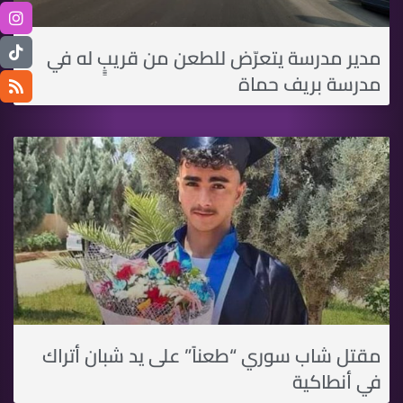
مدير مدرسة يتعرّض للطعن من قريبٍٍ له في
مدرسة بريف حماة
مقتل شاب سوري “طعناً” على يد شبان أتراك
في أنطاكية