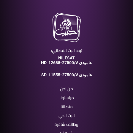
تردد البث الفضائي:
NILESAT
12688-27500/V عامودي
HD
11555-27500/V عامودي
SD
من نحن
مراسلونا
منصاتنا
البث الحي
وظائف شاغرة