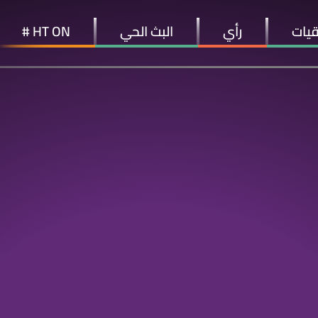
قيات
رأي
البث الحي
HT ON #