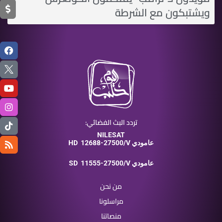
ويشتبكون مع الشرطة
تردد البث الفضائي:
NILESAT
12688-27500/V عامودي
HD
11555-27500/V عامودي
SD
من نحن
مراسلونا
منصاتنا