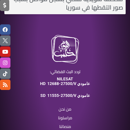
صور التقطها في سوريا
تردد البث الفضائي:
NILESAT
12688-27500/V عامودي
HD
11555-27500/V عامودي
SD
من نحن
مراسلونا
منصاتنا