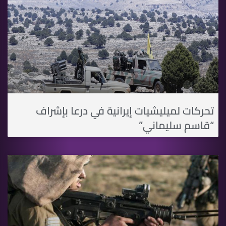
تحركات لميليشيات إيرانية في درعا بإشراف
“قاسم سليماني”