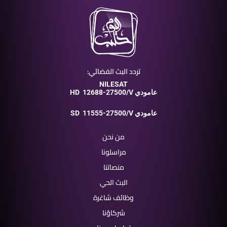
تردد البث الفضائي:
NILESAT
12688-27500/V عامودي
HD
11555-27500/V عامودي
SD
من نحن
مراسلونا
منصاتنا
البث الحي
وظائف شاغرة
شركاؤنا