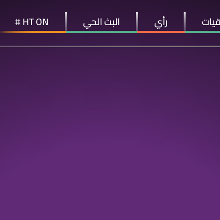
قيات
رأي
البث الحي
HT ON #