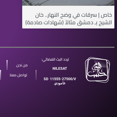
خاص | سرقات في وضح النهار.. خان
الشيح بـ دمشق مثالاً (شهادات صادمة)
تردد البث الفضائي:
من نحن
NILESAT
تواصل معنا
SD
11555-27500/V
عامودي