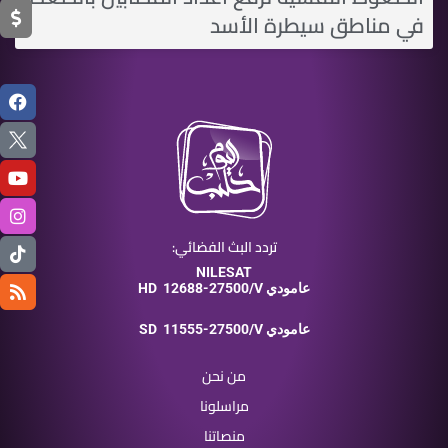
في مناطق سيطرة الأسد
تردد البث الفضائي:
NILESAT
12688-27500/V عامودي
HD
11555-27500/V عامودي
SD
من نحن
مراسلونا
منصاتنا