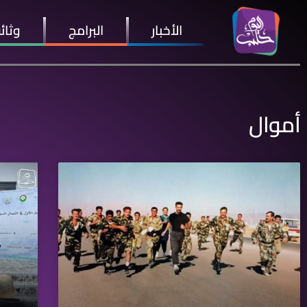
الأخبار
البرامج
وثائ
أموال