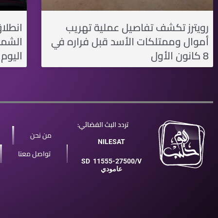
رويترز تكشف تفاصيل عملية تهريب
انطلا
أموال وممتلكات الأسد قبل فراره في
الشما
8 كانون الأول
اليوم 
تردد البث الفضائي:
من نحن
NILESAT
تواصل معنا
SD
11555-27500/V
عامودي