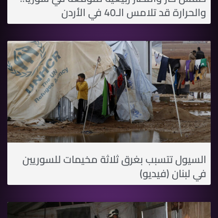
والحرارة قد تلامس الـ40 في اﻷردن
السيول تتسبب بغرق ثلاثة مخيمات للسوريين
في لبنان (فيديو)