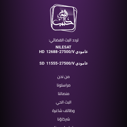
تردد البث الفضائي:
NILESAT
12688-27500/V عامودي
HD
11555-27500/V عامودي
SD
من نحن
مراسلونا
منصاتنا
البث الحي
وظائف شاغرة
شركاؤنا