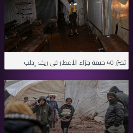
تضرّر 40 خيمة جرّاء الأمطار في ريف إدلب