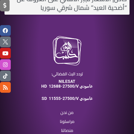
“أضحية العيد” شمال شرقي سوريا
تردد البث الفضائي:
NILESAT
12688-27500/V عامودي
HD
11555-27500/V عامودي
SD
من نحن
مراسلونا
منصاتنا