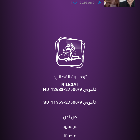
1
2026-08-04
تردد البث الفضائي:
NILESAT
12688-27500/V عامودي
HD
11555-27500/V عامودي
SD
من نحن
مراسلونا
منصاتنا