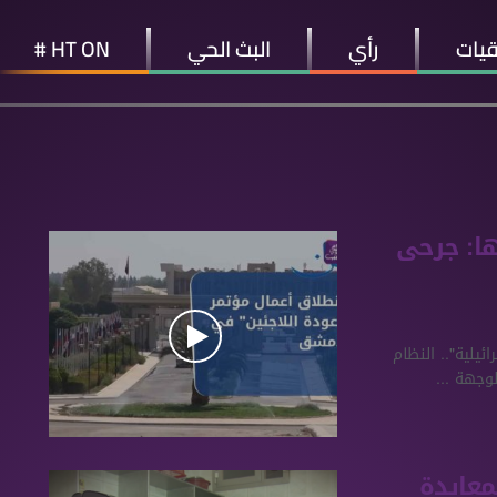
قيات
رأي
البث الحي
HT ON #
اء 26 07 2021 وفيها: جرحى
ئيلية".. النظام
وجهة ...
معايدة