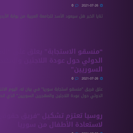
0
2021-07-26
ثنايا الخبر هل سيعود الأسد للجامعة العربية من بوابة الأردن
“منسقو الاستجابة” يعلق على “الم
الدولي حول عودة اللاجئين والمهج
السوريين”
0
2021-07-26
علق فريق "منسقو استجابة سوريا" في بيان له، اليوم الاثني
الدولي حول عودة اللاجئين والمهجرين السوريين" الذي انطل
روسيا تعتزم تشكيل “فريق حقوقي
لاستعادة الأطفال من سوريا