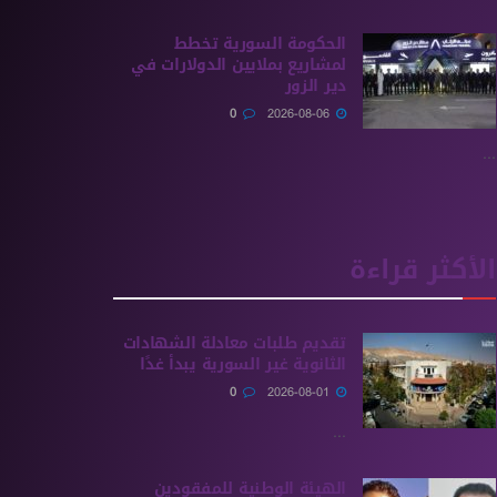
الحكومة السورية تخطط
لمشاريع بملايين الدولارات في
دير الزور
0
2026-08-06
...
الأكثر قراءة
تقديم طلبات معادلة الشهادات
الثانوية ‏غير السورية يبدأ غدًا
0
2026-08-01
...
الهيئة الوطنية للمفقودين