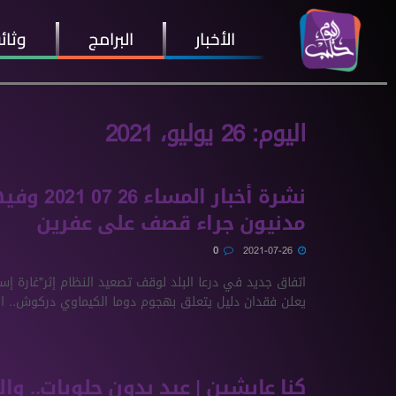
الأخبار
البرامج
وثائ
اليوم:
26 يوليو، 2021
نشرة أخبار المس
مدنيون جراء قصف على عفرين
0
2021-07-26
اتفاق جديد في درعا البلد لوقف تصعيد النظام إثر"غارة إسرا
يعلن فقدان دليل يتعلق بهجوم دوما الكيماوي دركوش.. ال
كنا عايشين | عيد بدون حلويات.. وال