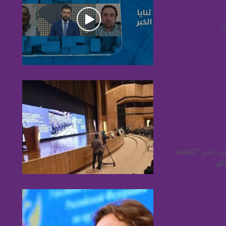
؟
ؤتمر
رين
ن، على "المؤتمر
ق ...
 دولي”