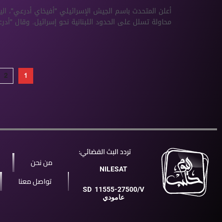
أعلن المتحدث باسم الجيش الإسرائيلي "أفيخاي أدرعي"، اليو
محاولة تسلل على الحدود اللبنانية نحو إسرائيل. وقال "أدر
2
1
تردد البث الفضائي:
من نحن
NILESAT
تواصل معنا
SD
11555-27500/V
عامودي