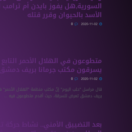
السورية,هل يفوز بايدن أم ترامب
الأسد بالحيوان وقرر قتله
0
2020-11-02
متطوعون في الهلال الأحمر التابع 
يسرقون مكتب جرمانا بريف دمشق
0
2020-11-02
قال مراسل "حلب اليوم" إنّ مكتب منظمة "الهلال الأحمر" ف
بريف دمشق تعرض للسرقة، حيث أقدم متطوعون فيه ...
بعد التضييق الأمني.. نشاط حركة 