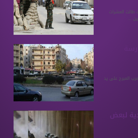
ت طالت العشرات
 ...
رسة
ضرب المبرح على يد
ية لبعض