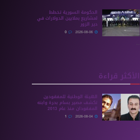
الحكومة السورية تخطط
لمشاريع بملايين الدولارات في
دير الزور
0
2026-08-06
...
الأكثر قراءة
الهيئة الوطنية للمفقودين
تكشف مصير بسام بحرة وابنه
المفقودان منذ عام 2013
1
2026-08-04
...