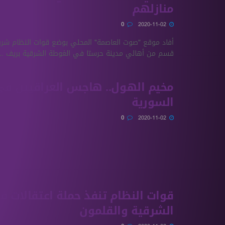
منازلهم
0
2020-11-02
أفاد موقع "صوت العاصمة" المحلي بوضع قوات النظام شرو
قسم من أهالي مدينة حرستا في الغوطة الشرقية بريف ...
مخيم الهول.. هاجس العراقيين في
السورية
0
2020-11-02
قوات النظام تنفذ حملة اعتقالات 
الشرقية والقلمون