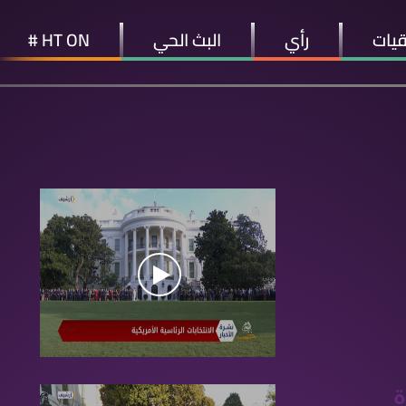
قيات
رأي
البث الحي
HT ON #
ة