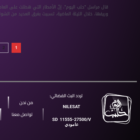
قال مراسل "حلب اليوم"، إنّ الأمطار التي هطلت على ال
وريفها، خلال الليلة الماضية، تسببت بغرق العديد من الشوارع
2
1
تردد البث الفضائي:
من نحن
NILESAT
تواصل معنا
SD
11555-27500/V
عامودي