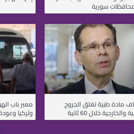
حافظات سورية
ف مادة طبية تغلق الجروح
معبر باب اله
 والخارجية خلال 60 ثانية
وتركيا وعودة 