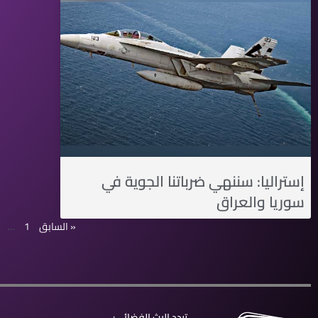
إستراليا: سننهي ضرباتنا الجوية في
سوريا والعراق
« السابق
1
…
تردد البث الفضائي: