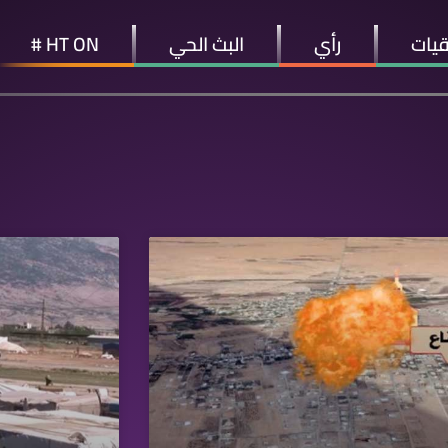
قيات
رأي
البث الحي
HT ON #