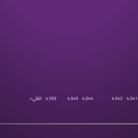
4٬541
4٬542
4٬543
4٬544
4٬545
…
4٬555
التالي»