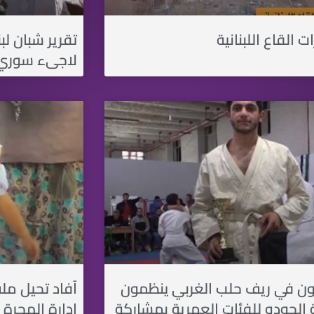
ت القاع اللبنانية
تقرير شبان لب
لاجىء سوري
ون في ريف حلب الغربي ينظمون
آفاد تحيل مل
 الجودو للفئات العمرية بمشاركة
إدارة الهجرة 