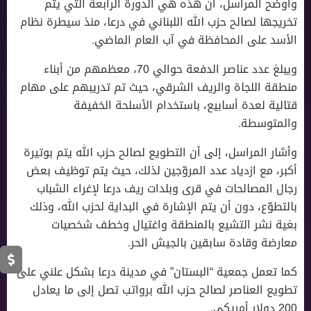
وأوضح المراسل، أن هذه هي الدورة الرابعة التي يتم
تخريجها لصالح حزب الله اللبناني في درعا، منذ سيطرة نظام
الأسد على المحافظة في آب العام الماضي.
ويبلغ عدد عناصر الدفعة حوالي 70، معظمهم من أبناء
منطقة اللجاة والريف الشرقي، حيث تم تدريبهم على مهام
قتالية لعدة أسابيع، باستخدام الأسلحة الخفيفة
والمتوسطة.
وأشار المراسل، إلى أن التطويع لصالح حزب الله يتم بوتيرة
أكبر، مع ازدياد عدد المروّجين لذلك، حيث يتم توظيف بعض
رجال المصالحات في قرى وبلدات ريف درعا لإغراء الشباب
بالتطوّع، دون أن يتم الإشارة في البداية لحزب الله، وذلك
بغية نشر التشيع بالمنطقة واغتيال وخطف شخصيات
معارضة وقادة سابقين بالجيش الحر.
كما تعمل جمعية “البستان” في مدينة درعا بشكل علني على
تطويع العناصر لصالح حزب الله برواتب تصل إلى ما يعادل
200 دولار أمريكي.