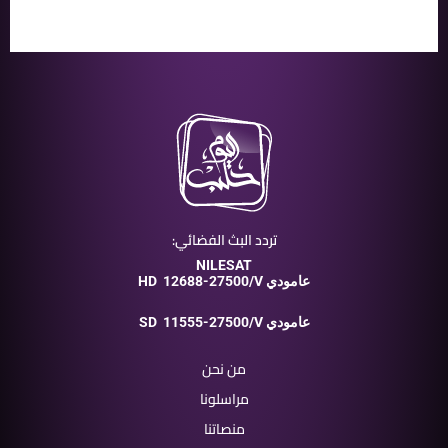
تردد البث الفضائي:
NILESAT
12688-27500/V عامودي
HD
11555-27500/V عامودي
SD
من نحن
مراسلونا
منصاتنا