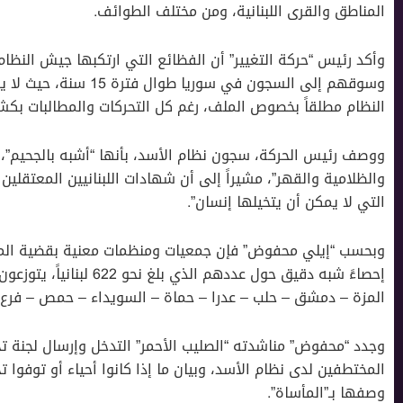
المناطق والقرى اللبنانية، ومن مختلف الطوائف.
وأكد رئيس “حركة التغيير” أن الفظائع التي ارتكبها جيش النظ
وسوقهم إلى السجون في سو
النظام مطلقاً بخصوص الملف، رغم كل التحركات والمطالبات بكش
ووصف رئيس الحركة، سجون نظام الأسد، بأنها “أشبه بالجحيم”، 
والظلامية والقهر”، مشيراً إلى أن شهادات اللبنانيين المعتقلين 
التي لا يمكن أن يتخيلها إنسان”.
وبحسب “إيلي محفوض” فإن جمعيات ومنظمات معنية بقضية المف
إحصاءً شبه دقيق حول عددهم 
المزة – دمشق – حلب – عدرا – حماة – السويداء – حمص – فرع
وجدد “محفوض” مناشدته “الصليب الأحمر” التدخل وإرسال لجنة 
المختطفين لدى نظام الأسد، وبيان ما إذا كانوا أحياء أو توفوا 
وصفها بـ”المأساة”.