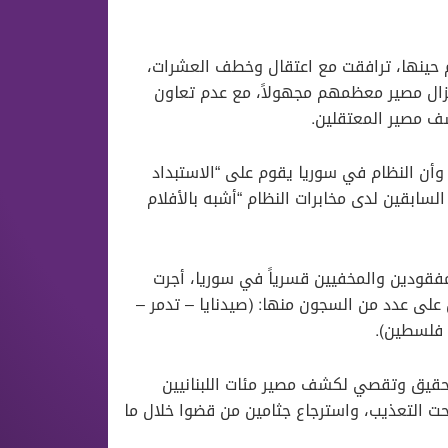
ام حينها، ترافقت مع اعتقال وخطف العشرات،
ريا طوال فترة 15 سنة، حيث لا يزال مصير معظمهم مجهولاً، مع عدم تعاون
ف مصير المعتقلين.
وأن النظام في سوريا يقوم على “الاستبداد
السابقين لدى مخابرات النظام “أشبه بالأفلام
قودين والمخفيين قسرياً في سوريا، أجرت
الذي بلغ نحو 622 لبنانياً، يتوزعون على عدد من السجون منها: (صيدنايا – تدمر –
 فلسطين).
تحقيق وتقصي لكشف مصير مئات اللبنانيين
تحت التعذيب، واسترجاع جثامين من قضوا خلال ما