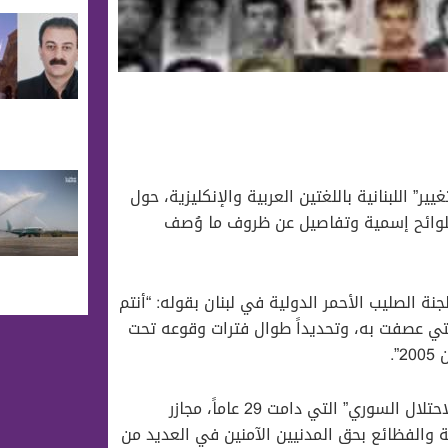
يير” اللبنانية باللغتين العربية والإنكليزية، حول
 بلوائح إسمية وتفاصيل عن ظروف ما وُصف
الصليب الأحمر الدولية في لبنان بقوله: “أنتم
لتي عصفت به، وتحديداً طوال فترات وقوعه تحت
وأضاف “محفوض” أنه حصلت في لبنان خلال فترة ما وصفها بـ”الاحتلال السوري” التي دامت 29 عاماً، مجازر
ية والفظائع بحق المدنيين الآمنين في العديد من