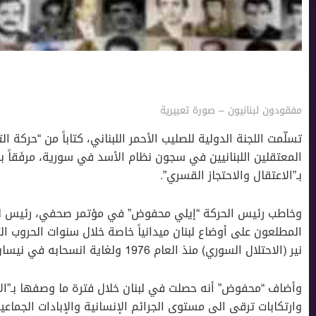
مفقودون لبنانيون – صورة تعبيرية
تسلّمت اللجنة الدولية للصليب الأحمر اللبناني، كتاباً من “حركة التغ
المعتقلين اللبنانيين في سجون نظام الأسد في سورية، مرفَقاً
بـ”الاعتقال والاحتجاز القسري”.
وخاطب رئيس الحركة “إيلي محفوض” في مؤتمر صحفي، رئيس لجنة 
المطلعون على أوضاع لبنان ميدانياً خاصة خلال سنوات الحروب ا
نير (الاحتلال السوري) منذ العام 1976 ولغاية انسحابه في نيسان 2005”.
وارتكابات ترقى الى مستوى الجرائم الإنسانية والإبادات الجماع