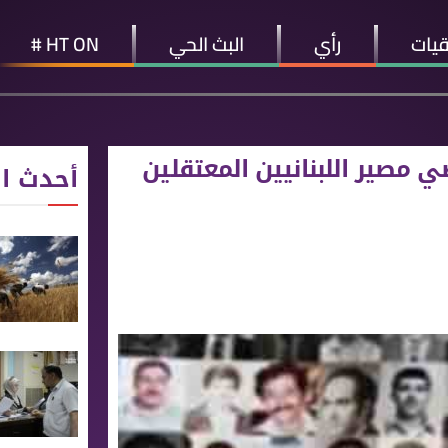
قيات
رأي
البث الحي
HT ON #
ي مصير اللبنانيين المعتقلين
أحدث ال