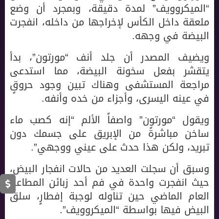
“الميكروويف” لمدة دقيقة، وبمجرد أن وضع
ملعقة داخل الكأس لإخراجها من داخله، انفجرت
البيضة في وجهه.
ويضيف المصدر أن جلد أنف “مورتون”، بدأ
يتقشر بفعل سخونة البيضة، مما استدعى
مراجعة المستشفى وهناك تبين وجود حروقٍ
في عينه اليسرى، وأجزاء من خده وأنفه.
ويقول “مورتون” واصفاً الألم “إنه كصب ماء
ساخن مباشرةً من الإبريق على جسمك دون
تبريد، ولكن هذا حدث على عيني ووجهي”.
وسبق أن سجلت العديد من حالات انفجار البيض،
حيث انفجرت واحدة في فم أحد زبائن المطاعم
العام الماضي حين تناوله لوجبة إفطارٍ، سلق
البيض فيها بواسطة “الميكروويف”.