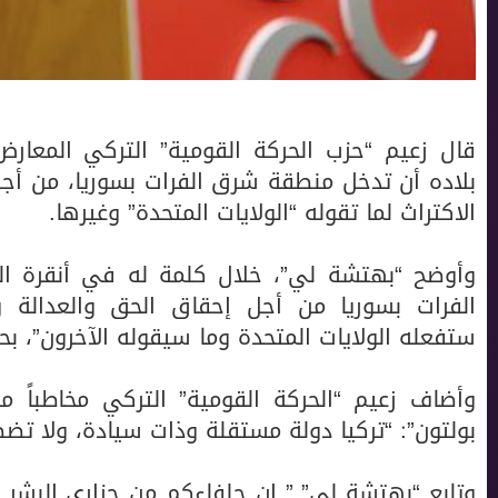
قال زعيم “حزب الحركة القومية” التركي المعار
بلاده أن تدخل منطقة شرق الفرات بسوريا، من أج
الاكتراث لما تقوله “الولايات المتحدة” وغيرها.
وأوضح “بهتشة لي”، خلال كلمة له في أنقرة الي
الفرات بسوريا من أجل إحقاق الحق والعدالة و
ستفعله الولايات المتحدة وما سيقوله الآخرون”، بح
وأضاف زعيم “الحركة القومية” التركي مخاطباً 
بولتون”: “تركيا دولة مستقلة وذات سيادة، ولا تض
وتابع “بهتشة لي” ” إن حلفاءكم من جزاري البشر ا