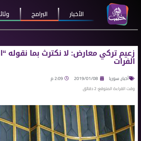
الأخبار
البرامج
وثائ
زعيم تركي معارض: لا نكترث بما نقوله “
الفرات
أخبار
,
سوريا
2019/01/08
2:09 م
وقت القراءة المتوقع:
2
دقائق