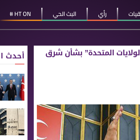
قيات
رأي
البث الحي
HT ON #
الولايات المتحدة” بشأن شرق
أحدث ال