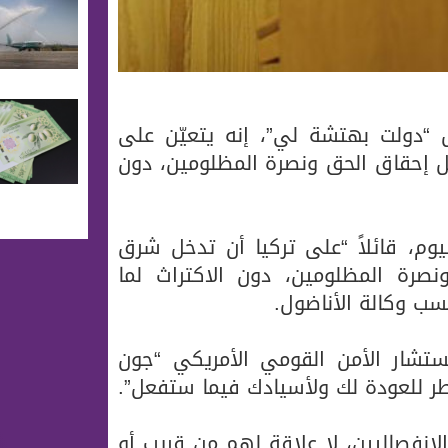
ض “دولت بهتشة لي”، إنه يتعيّن على
ل إحقاق الحق ونصرة المظلومين، دون
وم، قائلاً “على تركيا أن تدخل شرق
نصرة المظلومين، دون الاكتراث لما
سب وكالة الأناضول.
مستشار الأمن القومي الأمريكي “جون
طر للعودة لك ولأسيادك فيما ستفعل”.
لانفصاليين، لا علاقة لهم من قريب أو