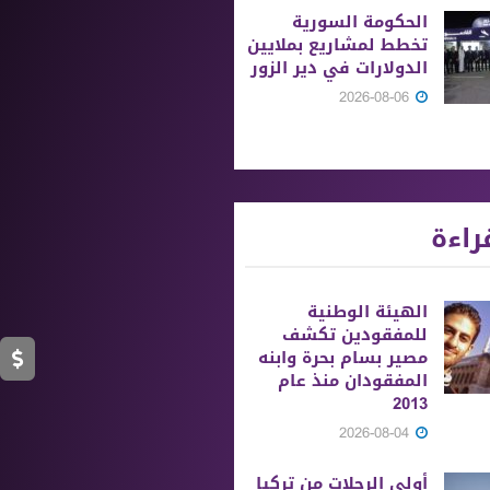
الحكومة السورية
تخطط لمشاريع بملايين
الدولارات في دير الزور
2026-08-06
راءة
الهيئة الوطنية
للمفقودين تكشف
مصير بسام بحرة وابنه
المفقودان منذ عام
2013
2026-08-04
أولى الرحلات من ‏تركيا