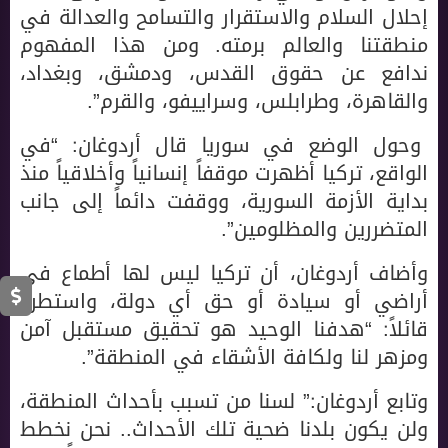
إحلال السلام والاستقرار والتسامح والعدالة في
منطقتنا والعالم برمته. ومن هذا المفهوم
ندافع عن حقوق القدس، ودمشق، وبغداد،
والقاهرة، وطرابلس، وسراييفو، والقرم”.
وحول الوضع في سوريا قال أردوغان: “في
الواقع، تركيا أظهرت موقفاً إنسانياً وأخلاقياً منذ
بداية الأزمة السورية، ووقفت دائماً إلى جانب
المتضررين والمظلومين”.
وأضاف أردوغان، أن تركيا ليس لها أطماع في
أراضي أو سيادة أو حق أي دولة، واستطرد
قائلاً: “هدفنا الوحيد هو تحقيق مستقبل آمن
ومزهر لنا ولكافة الأشقاء في المنطقة”.
وتابع أردوغان:” لسنا من تسبب بأحداث المنطقة،
ولن يكون بلدنا ضحية تلك الأحداث.. نحن نخطط