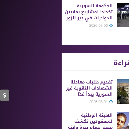
الحكومة السورية
تخطط لمشاريع بملايين
الدولارات في دير الزور
2026-08-06
راءة
تقديم طلبات معادلة
الشهادات الثانوية ‏غير
السورية يبدأ غدًا
2026-08-01
الهيئة الوطنية
للمفقودين تكشف
مصير بسام بحرة وابنه