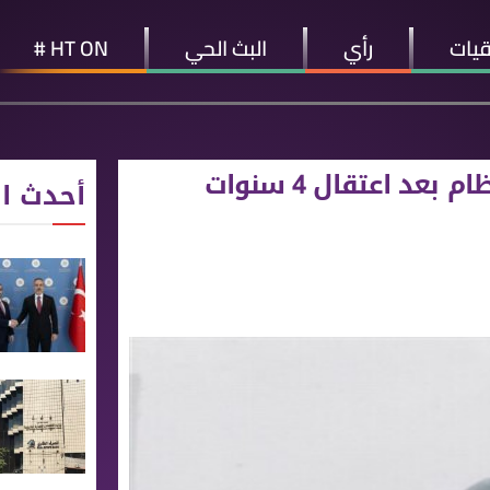
قيات
رأي
البث الحي
HT ON #
د اعتقال 4 سنوات
أحدث ال