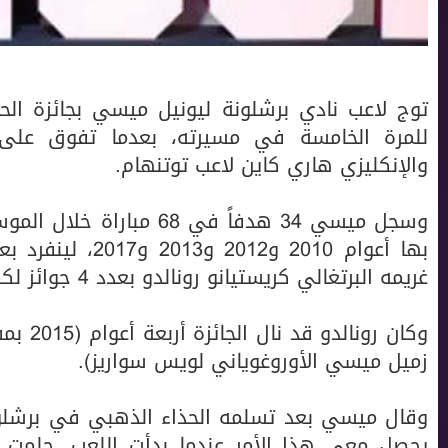
توج لاعب نادي برشلونة ليونيل ميسي بجائزة ال
للمرة الخامسة في مسيرته، بعدما تفوق على
والإنكليزي هاري كاين لاعب توتنهام.
وسجل ميسي 34 هدفاً في 68 
بها أعوام 2010 و2
غريمه البرتغالي كريستيانو رونالدو بعدد 4 جوائز لكل منهما.
زميل ميسي الأوروغوياني لويس سواريز).
وقال ميسي بعد تسلمه الحذاء الذهبي في برشلون
يحصل معي هذا الأمر عندما بدأت اللعب. حلمت 