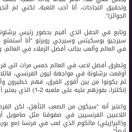
وتحقيق النجاحات، أنا أحب اللعبة، لكني لم أت
الجوائز)”.
وتابع في الحفل الذي أقيم بحضور رئيس برشلونة
سيرجيو بوسكيتس وسيرجي روبرتو “أنا أستمتع ب
في العالم وألعب بجانب أفضل الزملاء في العالم،
وتطرق أفضل لاعب في العالم خمس مرات الى قرعة
أوقعت برشلونة في مواجهة ليون الفرنسي، قائلا 
لم يكونوا من بين أقوى الفرق، فهم خطيرون و
إنكلترا، بفوزهم عليه على ملعبه 2-1) الذي يعتبر أحد أفضل الفرق في العالم”.
واعتبر أنه “سيكون من الصعب التأهل، لكن الفرصة 
اللاعبين الفرنسيين في صفوفنا مثل صامويل أوم
و(البرازيلي) مالكوم الذي لعب في فرنسا (مع بورد
أيضاً”.