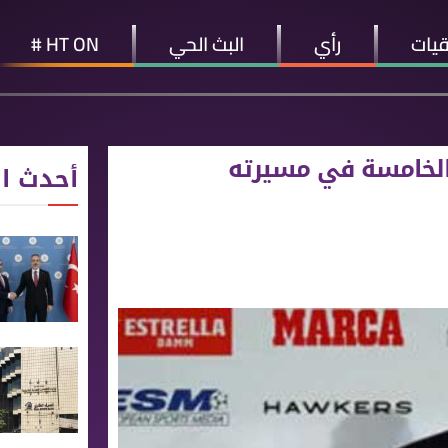
قيات
رأي
البث الحي
HT ON #
 الخامسة في مسيرته
أحدث ال