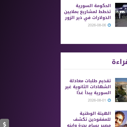
الحكومة السورية
تخطط لمشاريع بملايين
الدولارات في دير الزور
2026-08-06
راءة
تقديم طلبات معادلة
الشهادات الثانوية ‏غير
السورية يبدأ غدًا
2026-08-01
الهيئة الوطنية
للمفقودين تكشف
مصير بسام بحرة وابنه