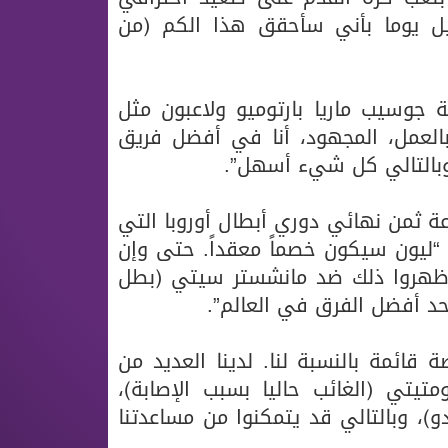
خيل يوما بأني سأحقق هذا الكم (من
 جوسيب ماريا بارتوميو ولاعبون مثل
العمل، المجهود، أنا في أفضل فريق
 وبالتالي كل شيء أسهل”.
 ثمن نهائي دوري أبطال أوروبا التي
“ليون سيكون خصماً معقداً. حتى وإن
أظهروا ذلك ضد مانشستر سيتي (بطل
قائمة بالنسبة لنا. لدينا العديد من
تيتي (الغائب حاليا بسبب الإصابة)،
و)، وبالتالي قد يتمكنوا من مساعدتنا