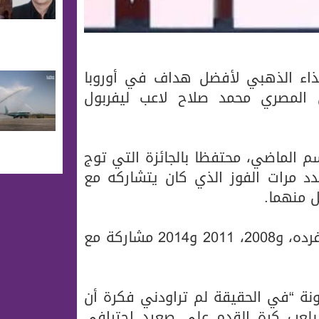
حذاء الذهبي لأفضل هداف في أوروبا
 المصري محمد صلاح لاعب ليفربول
مباراة خلال الموسم الماضي، محتفظا بالجائزة التي توج
201 و2013 و2017، لينفرد بعدد مرات الفوز الذي كان يتشاركه مع
وكان رونالدو قد نال الجائزة أربعة أعوام (2015 بمفرده، و2008، 2011 و2014 مشاركة مع
ة “في الحقيقة لم تراودني فكرة أن
بلعب كرة القدم على صعيد احترافي