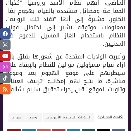
الماضي، اتهم نظام الأسد وروسيا “كذباً”،
المعارضة وفصائل متشددة بالقيام بهجوم بغاز
الكلور، مشيرةً إلى أنها “تفند تلك الرواية”،
بمعلومات موثوقة تشير إلى احتمال قوات
النظام باستخدام الغاز المسيل للدموع ضد
المدنيين.
وأعربت الولايات المتحدة عن شعورها بقلق بالغ
إزاء قيام مسؤولين موالين للنظام بالإبقاء على
سيطرتهم على موقع الهجوم بعد وقوعه
مباشرة، ما يتيح لهم إمكانية “تزييف العينات
وتلويث الموقع” قبل إجراء تحقيق سليم بشأنه.
الكلمات المفتاحية:
الولايات المتحدة الأمريكية
روسيا
سوريا