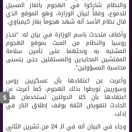
والنظام شاركوا في الهجوم بالغاز المسيل
للدموع، وفقاً لبيان الوزارة، وهو الموقع الذي
قال نظام الأسد أنه شهد هجوماً بغاز كيمياوي.
وأضاف متحدث باسم الوزارة في بيان له: “نحذر
روسيا والنظام من العبث بموقع الهجوم
المشتبه به ونحثهما على تأمين سلامة
المفتشين المحايدين والمستقلين حتى يتسنى
محاسبة المسؤولين”.
وأعربت عن اعتقادها بأن عسكريين روس
وسوريين تورطوا بذلك الهجوم، كما أعربت عن
اعتقادها بأن كلا الدولتين تستخدمان هذا
الحادث لتقويض الثقة بوقف إطلاق النار في
إدلب.
وجاء في البيان أنه في الـ 24 من تشرين الثاني