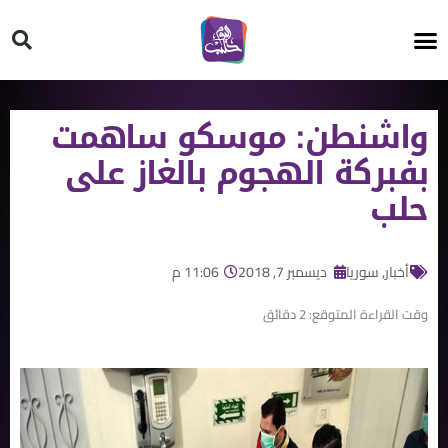
HT ON #
واشنطن: موسكو ساهمت
بفبركة الهجوم بالغاز على
حلب
أخبار
,
سوريا
ديسمبر 7, 2018
11:06 م
وقت القراءة المتوقع:
2
دقائق