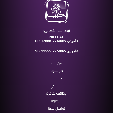
تردد البث الفضائي:
NILESAT
12688-27500/V عامودي
HD
11555-27500/V عامودي
SD
من نحن
مراسلونا
منصاتنا
البث الحي
وظائف شاغرة
شركاؤنا
تواصل معنا