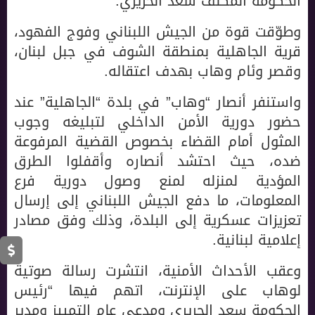
الحكومة المكلف سعد الحريري.
وطوّقت قوة من الجيش اللبناني وفوج الفهود،
قرية الجاهلية بمنطقة الشوف في جبل لبنان،
وقصر وئام وهاب بهدف اعتقاله.
واستنفر أنصار “وهاب” في بلدة “الجاهلية” عند
حضور دورية الأمن الداخلي لتبليغه وجوب
المثول أمام القضاء بخصوص القضية المرفوعة
ضده، حيث احتشد أنصاره وأقفلوا الطرق
المؤدية لمنزله لمنع وصول دورية فرع
المعلومات، ما دفع الجيش اللبناني إلى إرسال
تعزيزات عسكرية إلى البلدة، وذلك وفق مصادر
إعلامية لبنانية.
وعقب الأحداث الأمنية، انتشرت رسالة صوتية
لوهاب على الإنترنت، اتهم فيها “رئيس
الحكومة سعد الحريري ومدعي عام التمييز ومدير