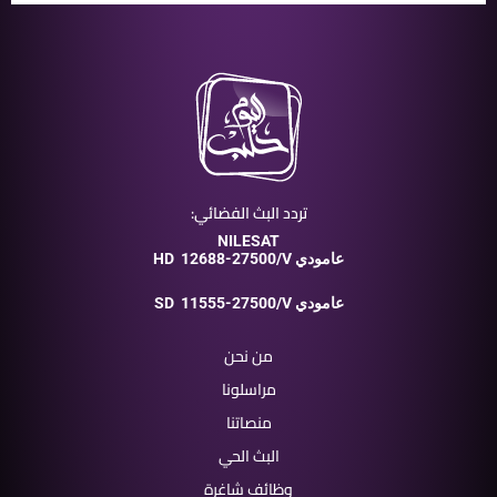
تردد البث الفضائي:
NILESAT
12688-27500/V عامودي
HD
11555-27500/V عامودي
SD
من نحن
مراسلونا
منصاتنا
البث الحي
وظائف شاغرة