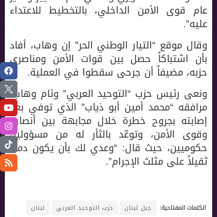
عام قوى الأمن الداخلي، بالتخطيط للاعتداء
عليه”.
وقال موقع “التيار الوطني الحر” إن وهاب، أفاد
بأن اشتباكاً حصل بين قوات الأمن ومناصري
حزبه، مضيفاً أن جرحى سقطوا في العملية.
ونعى رئيس حزب “التوحيد العربي” وئام وهاب،
مرافقه “محمد أمين أبو ذياب” الذي توفي بعد
إصابته بجروح خطرة خلال مجابهة بين أنصاره
وقوى الأمن، وتوعّد بالثأر له من مسؤولين
حكوميين، حيث قال: “وعدي لك بأن يكون دمك
ثقيلاً على مثلث الإجرام”.
الكلمات المفتاحية:
جبل لبنان
حزب التوحيد العربي
لبنان