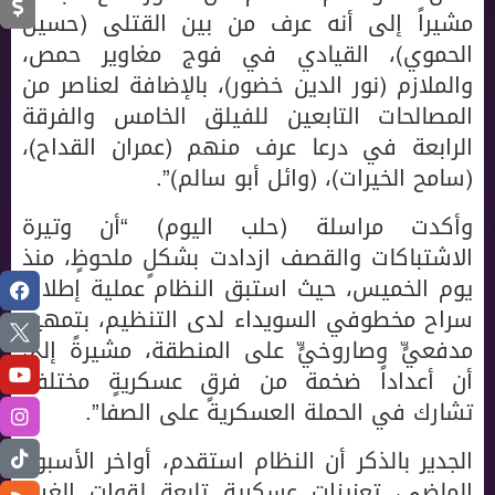
مشيراً إلى أنه عرف من بين القتلى (حسين
الحموي)، القيادي في فوج مغاوير حمص،
والملازم (نور الدين خضور)، بالإضافة لعناصر من
المصالحات التابعين للفيلق الخامس والفرقة
الرابعة في درعا عرف منهم (عمران القداح)،
(سامح الخيرات)، (وائل أبو سالم)”.
وأكدت مراسلة (حلب اليوم) “أن وتيرة
الاشتباكات والقصف ازدادت بشكلٍ ملحوظٍ، منذ
يوم الخميس، حيث استبق النظام عملية إطلاق
سراح مخطوفي السويداء لدى التنظيم، بتمهيدٍ
مدفعيٍّ وصاروخيٍّ على المنطقة، مشيرةً إلى
أن أعداداً ضخمة من فرقٍ عسكريةٍ مختلفة
تشارك في الحملة العسكرية على الصفا”.
الجدير بالذكر أن النظام استقدم، أواخر الأسبوع
الماضي، تعزيزاتٍ عسكريةٍ تابعةٍ لقوات الغيث