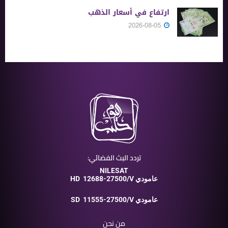
ارتفاع في أسعار الذهب
2026-08-05
تردد البث الفضائي:
NILESAT
12688-27500/V عامودي
HD
11555-27500/V عامودي
SD
من نحن