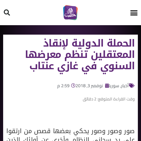
HT ON #
الحملة الدولية لإنقاذ
المعتقلين تنظم معرضها
السنوي في غازي عنتاب
أخبار
,
سوريا
نوفمبر 3, 2018
2:59 م
وقت القراءة المتوقع:
2
دقائق
صور وصور وصور يحكي بعضها قصص من ارتقوا
على يد سجاني النظام وأخرى عن أولئك الذين