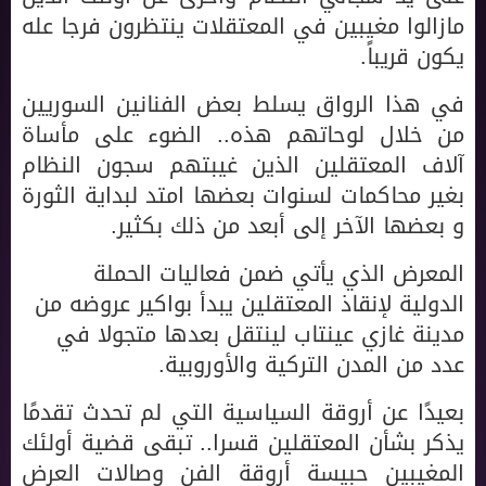
مازالوا مغيبين في المعتقلات ينتظرون فرجا عله
يكون قريباً.
في هذا الرواق يسلط بعض الفنانين السوريين
من خلال لوحاتهم هذه.. الضوء على مأساة
آلاف المعتقلين الذين غيبتهم سجون النظام
بغير محاكمات لسنوات بعضها امتد لبداية الثورة
و بعضها الآخر إلى أبعد من ذلك بكثير.
المعرض الذي يأتي ضمن فعاليات الحملة
الدولية لإنقاذ المعتقلين يبدأ بواكير عروضه من
مدينة غازي عينتاب لينتقل بعدها متجولا في
عدد من المدن التركية والأوروبية.
بعيدًا عن أروقة السياسية التي لم تحدث تقدمًا
يذكر بشأن المعتقلين قسرا.. تبقى قضية أولئك
المغيبين حبيسة أروقة الفن وصالات العرض