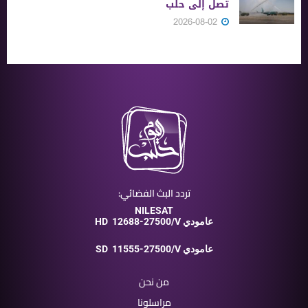
تصل إلى حلب
2026-08-02
تردد البث الفضائي:
NILESAT
12688-27500/V عامودي
HD
11555-27500/V عامودي
SD
من نحن
مراسلونا