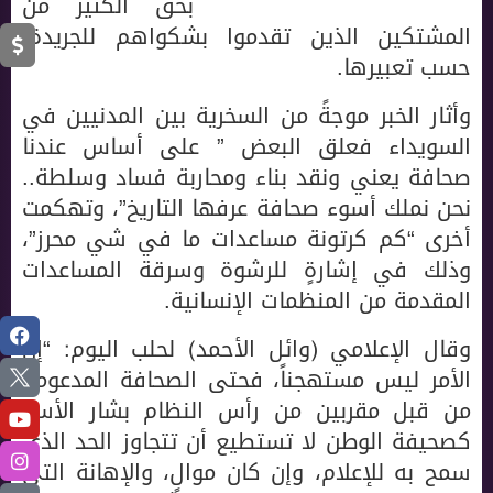
بحق الكثير من
المشتكين الذين تقدموا بشكواهم للجريدة،
حسب تعبيرها.
وأثار الخبر موجةً من السخرية بين المدنيين في
السويداء فعلق البعض ” على أساس عندنا
صحافة يعني ونقد بناء ومحاربة فساد وسلطة..
نحن نملك أسوء صحافة عرفها التاريخ”، وتهكمت
أخرى “كم كرتونة مساعدات ما في شي محرز”،
وذلك في إشارةٍ للرشوة وسرقة المساعدات
المقدمة من المنظمات الإنسانية.
وقال الإعلامي (وائل الأحمد) لحلب اليوم: “إن
الأمر ليس مستهجناً، فحتى الصحافة المدعومة
من قبل مقربين من رأس النظام بشار الأسد
كصحيفة الوطن لا تستطيع أن تتجاوز الحد الذي
سمح به للإعلام، وإن كان موالٍ، والإهانة التي