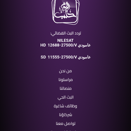
تردد البث الفضائي:
NILESAT
12688-27500/V عامودي
HD
11555-27500/V عامودي
SD
من نحن
مراسلونا
منصاتنا
البث الحي
وظائف شاغرة
شركاؤنا
تواصل معنا