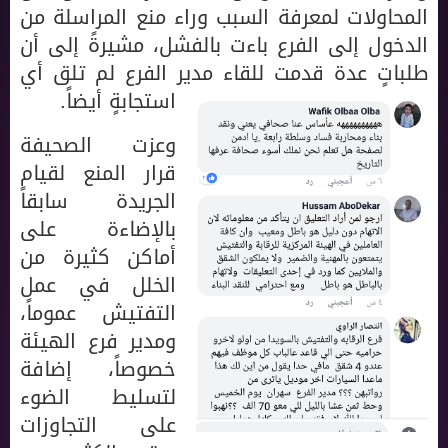
المحاولات لمعرفة السبب وراء منع المراسلة من
الدخول إلى الفرع باءت بالفشل، مشيرةً إلى أن
طلباتٍ عدة قدمت للقاء مدير الفرع لم تلق أي
استجابةٍ أيضاً.
وعزت الصحيفة
قرار المنع لقيام
الجريدة سابقاً
بالإضاءة على
أماكن كثيرة من
الخلل في عمل
التفتيش عموماً،
ومدير فرع الهيئة
خصوصاً، إضافة
لتسليط الضوء
على التجاوزات