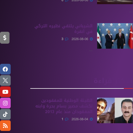
0
2026-08-08
...
الشيباني يلتقي نظيره التركي
في أنقرة
3
2026-08-06
...
الأكثر قراءة
الهيئة الوطنية للمفقودين
تكشف مصير بسام بحرة وابنه
المفقودان منذ عام 2013
1
2026-08-04
...