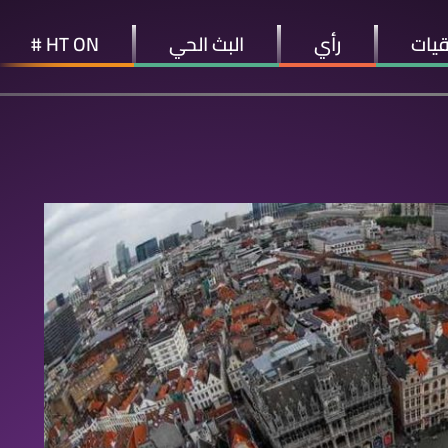
قيات
رأي
البث الحي
HT ON #