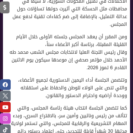
الاختلالات في تمثيل المكونات السورية، لا سيما في
محافظات مثل الحسكة التي أثيرت حولها تساؤلات حول
عدالة التمثيل، بالإضافة إلى ضم كفاءات تقنية لدفع عمل
المجلس.
ومن المقرر أن يعقد المجلس جلسته الأولى خلال الأيام
القليلة المقبلة، برئاسة أكبر الأعضاء سناً،
وقال رئيس اللجنة العليا لانتخابات مجلس الشعب محمد طه
الأحمد خلال مؤتمر صحفي إن موعدها سيكون يوم الاثنين
القادم 6 تموز 2026.
وتتضمن الجلسة أداء اليمين الدستورية لجميع الأعضاء،
والتي تنص على الولاء للوطن والحفاظ على استقلاله
ووحدة أراضيه واحترام الدستور والقانون.
كما تتضمن الجلسة انتخاب هيئة رئاسة المجلس، والتي
تتألف من رئيس ونائبين وأمين سر، بالاقتراع السري، وبدء
المهام التشريعية والرقابية للمجلس، والتي تستمر لولاية
مدتها 30 شهراً قابلة للتجديد، حتى اعتماد دستور دائم