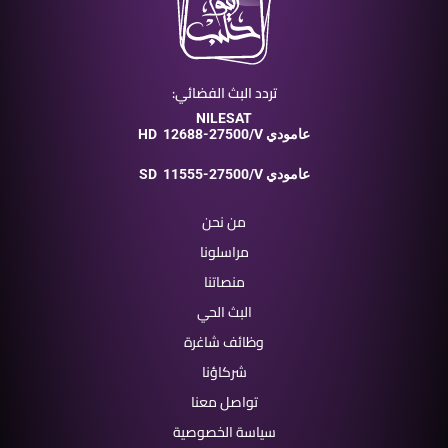
تردد البث الفضائي:
NILESAT
12688-27500/V عامودي
HD
11555-27500/V عامودي
SD
من نحن
مراسلونا
منصاتنا
البث الحي
وظائف شاغرة
شركاؤنا
تواصل معنا
سياسة الخصوصية