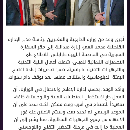
أجرى وفد من وزارة الخارجية والمغتربين برئاسة مدير الإدارة
القنصلية محمد العمر، زيارة ميدانية إلى مقر السفارة
السورية في العاصمة الليبية طرابلس، للاطلاع على
التجهيزات النهائية للمبنى، شملت أعمال البنية التحتية
والتجهيزات التقنية والرقمية، ضمن تحضيرات إعادة افتتاح
البعثة الدبلوماسية واستئناف عملها بعد توقف دام سنوات.
وأكد الوفد، بحسب إدارة الإعلام والاتصال في الوزارة، أن
العمل جارٍ لاستكمال المتطلبات الفنية واللوجستية كافة،
تمهيداً للافتتاح في أقرب وقت ممكن، لكنه شدد على أن
الموعد الرسمي لم يُحدد بعد، وسيتم الإعلان عنه فور
الانتهاء من جميع التجهيزات المطلوبة، مما يشير إلى أن
العملية ما زالت في مرحلة التحضير التقني واللوجستي