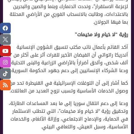
لزعزعة الاستقرار”، ونددت الدنمارك وبنما والصين والبحرين
بالاعتداءات، وطالبت بالانسحاب الفوري من الأراضي المحتلة
بما فيها الجولان.
رؤية “لا خيام ولا مخيمات”
أكد القائم بأعمال نائب مكتب تنسيق الشؤون الإنسانية
أندريكا راتواتي أن الفيضان الأخير للفرات أثر على أكثر من 17
ألف شخص، وألحق أضراراً بالأراضي الزراعية والبنى التحتية،
ودعا الشركاء الإنسانيين إلى دعم جهود الحكومة السورية.
كما أشار إلى أن التوغلات الإسرائيلية في القنيطرة تحد من
وصول الخدمات الأساسية وتسبب نزوح العديد من العائلات.
ودعا إلى دعم انتقال سوريا إلى ما بعد المساعدات الطارئة،
وتحقيق رؤية “لا خيام ولا مخيمات”، التي تتطلب الاستثمار
في الحماية، والإدماج الاجتماعي، وإزالة الألغام، والخدمات
الأساسية، وسبل العيش، والتعافي البيئي.