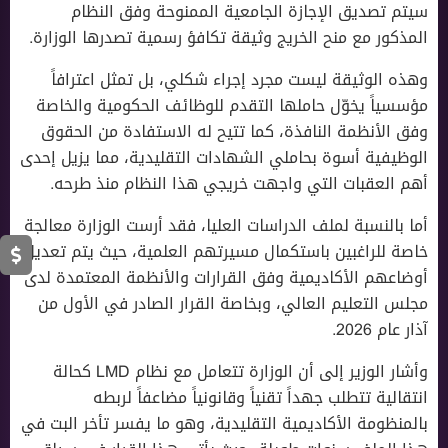
سيتم تصديق الإجازة الجامعية الممنوحة وفق النظام
المذكور مع منح الخريج وثيقة تكافؤ رسمية تصدرها الوزارة.
وهذه الوثيقة ليست مجرد إجراء شكلي، بل تمثل اعترافاً
مؤسسياً يخوّل حاملها التقدم للوظائف الحكومية والخاصة
وفق الأنظمة النافذة، كما تتيح له الاستفادة من الحقوق
الوظيفية أسوة بحاملي الشهادات التقليدية، مما يزيل إحدى
أهم العقبات التي واجهت خريجي هذا النظام منذ طرحه.
أما بالنسبة لملف الدراسات العليا، فقد أرست الوزارة معالجة
خاصة للراغبين باستكمال مسيرتهم العلمية، حيث يتم تعديل
أوضاعهم الأكاديمية وفق القرارات والأنظمة المعتمدة لدى
مجلس التعليم العالي، وبخاصة القرار الصادر في الأول من
آذار عام 2026.
وأشار الوزير إلى أن الوزارة تتعامل مع نظام LMD كحالة
انتقالية تتطلب جهداً تقنياً وقانونياً مضاعفاً لربطه
بالمنظومة الأكاديمية التقليدية، وهو ما يفسر تأخر البت في