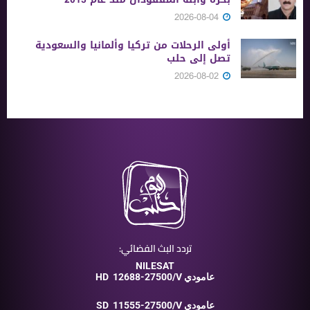
2026-08-04
أولى الرحلات من ‏تركيا وألمانيا والسعودية
تصل إلى حلب
2026-08-02
تردد البث الفضائي:
NILESAT
12688-27500/V عامودي
HD
11555-27500/V عامودي
SD