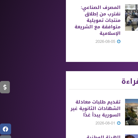
المصرف الصناعي:
نقترب من إطلاق
منتجات تمويلية
متوافقة مع الشريعة
الإسلامية
2026-08-05
راءة
تقديم طلبات معادلة
الشهادات الثانوية ‏غير
السورية يبدأ غدًا
2026-08-01
الهيئة الوطنية