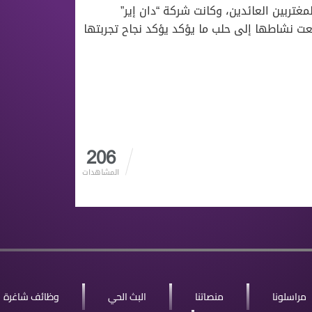
غتربين العائدين، وكانت شركة “دان إير”
أت رحلاتها إلى دمشق في حزيران 2025، ثم وسعت نشاطها إلى حلب ما يؤكد يؤكد نجاح تجربتها
206
المشاهدات
مراسلونا
منصاتنا
البث الحي
وظائف شاغرة