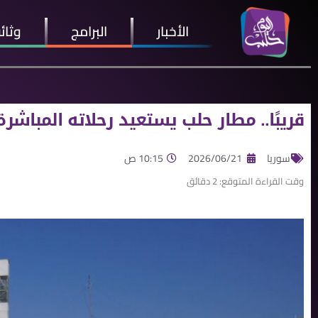
الأخبار
البرامج
وثائ
قريبًا.. مطار حلب يستعيد رحلاته المباش
سوريا
2026/06/21
10:15 ص
وقت القراءة المتوقع:
2
دقائق