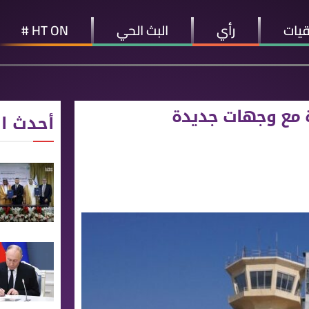
قيات
رأي
البث الحي
HT ON #
رة مع وجهات جديدة
أحدث ال