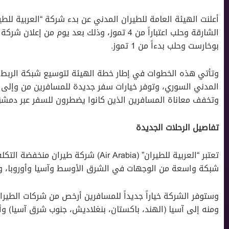
أعلنت الهيئة العامة للطيران المدني عن بدء شركة “العربية للطير
الشارقة وحلب اعتباراً من 4 تموز، وذلك بعد يوم م
بوخارست وحلب بدءاً من 1 تموز.
وتأتي هذه الخطوات في إطار خطة الهيئة لتوسيع شبكة الربط 
المدني السوري، وتوفر خيارات سفر جديدة للمسافرين من وإلى ح
وتخفف معاناة المسافرين الذين كانوا يضطرون للسفر عبر دمشق أ
تفاصيل الرحلات الجديدة
تعتبر “العربية للطيران” (Air Arabia) شركة
شبكة واسعة من الوجهات في الشرق الأوسط وآسيا وأوروبا، وست
وستوفر الشركة خياراً جديداً للمسافرين أرخص من شركات الطيران
ومنه إلى آسيا (الهند، باكستان، بنغلاديش، جنوب شرق آسيا) وأور