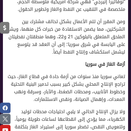
“نوفاتيرا إنيرجي” فهي شركة أمريكية متوسطة الحجم،
متخصصة في التنقيب عن النفط والغاز وتطوير الحقول.
ومن المقرر أن تتم الأعمال بشكل تحالف مشترك بين
الشركتين، مما يضمن الاستفادة من خبرات كل منهما، ويشير
الملحق المتعلق بالبلوكين 21 و22، وهما منطقتان نفطيتان
على اليابسة في شرق سوريا؛ إلى أن العقد قد يتوسع
ليشمل استكشاف وإنتاج النفط أيضاً.
أزمة الغاز في سوريا
تعاني سوريا منذ سنوات من أزمة حادة في قطاع الغاز، حيث
تراجع الإنتاج المحلي بشكل كبير بسبب تدمير البنية التحتية
وخطوط الأنابيب، ومحطات الضغط، والآبار، وسرقة ونهب
المعدات، وإهمال الصيانة، ونقص الاستثمارات.
ولا يزال الإنتاج الحالي لا يلبي احتياجات محطات توليد
الكهرباء، مما يؤدي إلى انقطاعها لساعات طويلة يومياً،
ولتعويض النقص، تضطر سوريا إلى استيراد الغاز بتكلفة