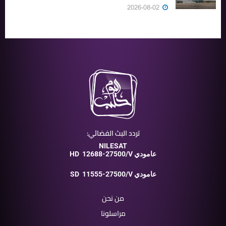
2026-08-02
تردد البث الفضائي:
NILESAT
12688-27500/V عامودي
HD
11555-27500/V عامودي
SD
من نحن
مراسلونا