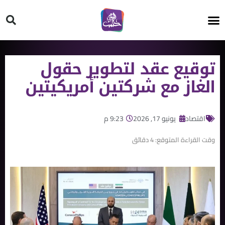
HT ON #
توقيع عقد لتطوير حقول
الغاز مع شركتين أمريكيتين
اقتصاد
يونيو 17, 2026
9:23 م
وقت القراءة المتوقع:
4
دقائق