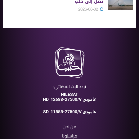
تصل إلى حلب
2026-08-02
تردد البث الفضائي:
NILESAT
12688-27500/V عامودي
HD
11555-27500/V عامودي
SD
من نحن
مراسلونا