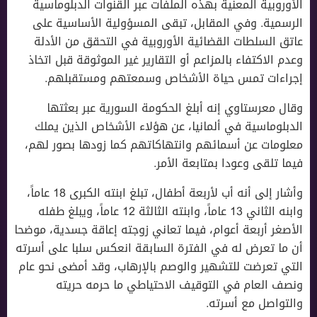
الأوروبية المعنية بهذه الملفات عبر القنوات الدبلوماسية
الرسمية. وفي المقابل، تبقى المسؤولية الأساسية على
عاتق السلطات القضائية الأوروبية في التحقق من الأدلة
وعدم الاكتفاء بالمزاعم أو التقارير غير الموثوقة قبل اتخاذ
إجراءات تمس حياة الأشخاص وسمعتهم ومستقبلهم.
وقال معرستاوي إنه أبلغ الحكومة السورية عبر بعثتها
الدبلوماسية في ألمانيا، عن هؤلاء الأشخاص الذين يملك
معلومات عن أسمائهم وانتهاكاتهم كما زودها بصور لهم،
فيما تلقى وعودا بمتابعة الأمر.
وأشار إلى أنه أب لأربعة أطفال، تبلغ ابنته الكبرى 18 عاماً،
وابنه الثاني 13 عاماً، وابنته الثالثة 12 عاماً، ويبلغ طفله
الأصغر أربعة أعوام، فيما تعاني زوجته إعاقة جسدية، موضحا
أن ما تعرض له في الفترة السابقة انعكس سلبا على أسرته
التي تعرضت للتشهير والوصم بالإرهاب، وقد أمضى نحو عام
ونصف العام في التوقيف الاحتياطي ما حرمه حريته
والتواصل مع أسرته.