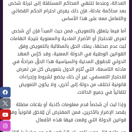
العدالة، وعندما تنتهي المحاكم المستقلة إلى تبرئة شخص
بعد محاكمة عادلة، فإن ذلك يفرض احترام الحكم القضائي
والتعامل معه على هذا الأساس.
أما فيما يتعلق بالتعويض، فمن حيث المبدأ فإن أي شخص
تعرض للاحتجاز أو الأضرار المادية والمعنوية نتيجة اتهامات
ثبت عدم صحتها، يملك الحق بالمطالبة بالتعويض وفق
القوانين الوطنية في الدولة المعنية، وقد كرّس العهد
الدولي للحقوق المدنية والسياسية هذا الحقَّ صراحةً في
مادته التاسعة، التي تُلزم الدول بتعويض كل من تعرض
للاحتجاز التعسفي، غير أن ذلك يخضع لشروط وإجراءات
قانونية تختلف من دولة إلى أخرى، ولا يكون التعويض
تلقائياً في جميع الحالات.
وإذا ثبت أن شخصاً قدم معلومات كاذبة أو بلاغات مضللة
بقصد الإضرار بالآخرين، فمن المفترض أن يُلاحَق قانونياً وفق
قوانين الدولة التي وقعت فيها هذه الأفعال.