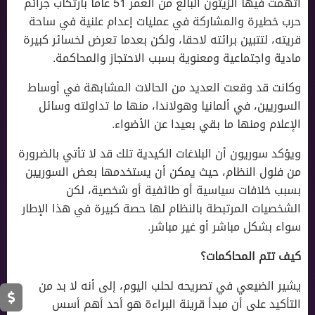
اتهمت فيها الزيتون البالغ من العمر 51 عاماً بارتكاب جرائم
حرب خطيرة والمشاركة في عمليات إعدام علنية في ساحة
قريته، لتتبين برائته لاحقا، ولكن بعدما تعرض لخسائر كبيرة
مادية واجتماعية ومعنوية بسبب الاحتجاز والمحاكمة.
وكانت قد وقعت العديد من الحالات المشابهة في أوساط
السوريين، في ألمانيا وهولاندا، منها ما تداولته وسائل
الإعلام ومنها ما بقي بعيدا عن الأضواء.
ويؤكد سوريون أن البلاغات الكيدية تلك قد لا تأتي بالضرورة
من فلول النظام، حيث يمكن أن يستخدمها بعض السوريين
بسبب خلافات سياسية أو طائفية أو شخصية، لكن
الشخصيات المرتبطة بالنظام لها حصة كبيرة في هذا الإطار
سواء بشكل مباشر أو غير مباشر.
كيف تتم المحاكمات؟
يشير الضيعي في تصريحه لحلب اليوم، إلى أنه لا بد من
التأكيد على أن مبدأ قرينة البراءة هو أحد أهم أسس