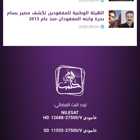
2026-08-08
الهيئة الوطنية للمفقودين تكشف مصير بسام
بحرة وابنه المفقودان منذ عام 2013
2026-08-04
تردد البث الفضائي:
NILESAT
12688-27500/V عامودي
HD
11555-27500/V عامودي
SD