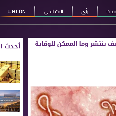
قيات
رأي
البث الحي
HT ON #
كيف ينتشر وما الممكن للوقاية
أحدث ال