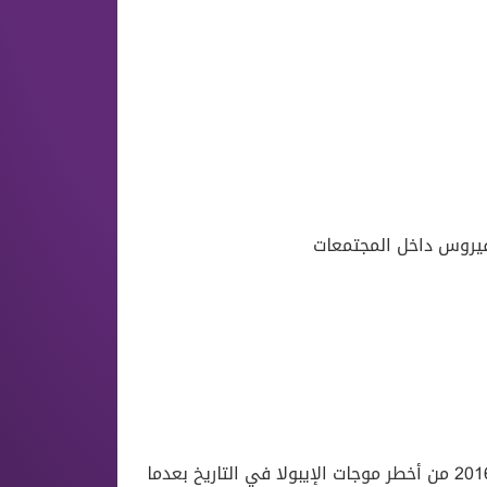
لفيروس داخل المجتمعات
وتعد موجة التفشي التي ضربت غرب إفريقيا بين عامي 2014 و2016 من أخطر موجات الإيبولا في التاريخ بعدما