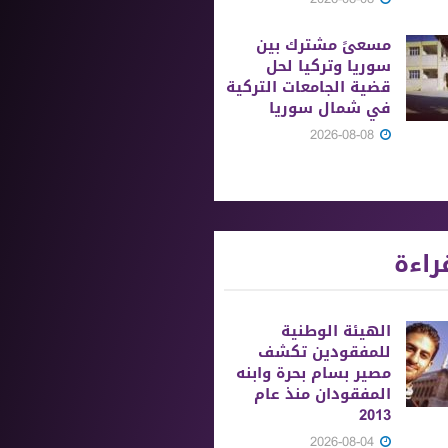
مسعىً مشترك بين
سوريا وتركيا لحل
قضية الجامعات التركية
في شمال سوريا
2026-08-08
راءة
الهيئة الوطنية
للمفقودين تكشف
مصير بسام بحرة وابنه
المفقودان منذ عام
2013
2026-08-04