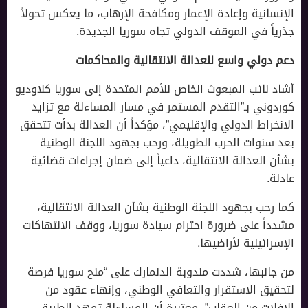
الإنسانية وإعادة الإعمار ومكافحة الإرهاب، ما يعكس تحولاً
جذرياً في الموقف الدولي تجاه سوريا الجديدة.
دعم دولي واسع للعدالة الانتقالية والمحاكمات
أشاد نائب المبعوث الخاص للأمم المتحدة إلى سوريا كلاوديو
كوردوني بـ”التقدم المستمر في مسار المساءلة مع تزايد
الانخراط الدولي والإقليمي”، مؤكداً أن العدالة بدأت تتحقق
بعد سنوات الحرب الطويلة، ورحب بجهود اللجنة الوطنية
بشأن العدالة الانتقالية، داعياً إلى ضمان إجراءات قضائية
عادلة.
كما رحب بجهود اللجنة الوطنية بشأن العدالة الانتقالية،
مشدداً على ضرورة احترام سيادة سوريا، ووقف الانتهاكات
الإسرائيلية لأراضيها.
من جانبها، شددت مندوبة الدنمارك على “منح سوريا فرصة
لتحقيق الاستقرار والتعافي الوطني، وإنهاء عقود من
الإفلات من العقاب”، معتبرة أن المساءلة تمهد الطريق