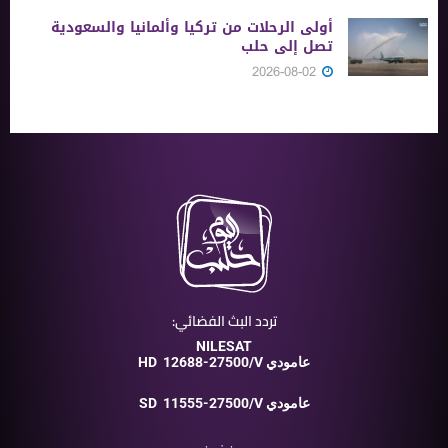
أولى الرحلات من ‏تركيا وألمانيا والسعودية
تصل إلى حلب
2026-08-02
تردد البث الفضائي:
NILESAT
12688-27500/V عامودي
HD
11555-27500/V عامودي
SD