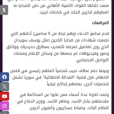
منعت خلالها القوات الأمنية الأهالي من دفن الضحايا ما
اضطرهم لتخزين الجثث في شاحنات تبريد.
المرافعات
قدم محامو الادعاء (وهم لجنة من 5 محامين) أدلتهم التي
تضمنت شهادات من ضحايا الناجين (مثل يوسف سويدان
الذي روى تفاصيل تعرضه للتعذيب بمطارق حديدية)، ووثائق
وصور وفيديوهات تم جمعها من وسائل الإعلام ومنصات
التواصل الاجتماعي.
وبينما حضر عطاف نجيب شخصياً كمتهم رئيسي في قفص
الاتهام، فإن قضية “العدالة الانتقالية” في سوريا تشمل
شخصيات أخرى، بعضهم يُحاكم غيابياً.
وتمت تلاوة عدة أسماء ممن غابوا عن المحاكمة في
مقدمتهم بشار الأسد، وماهر الأسد، ووزير الدفاع في
النظام البائد، وضباط عسكريون وأمنيون آخرون.