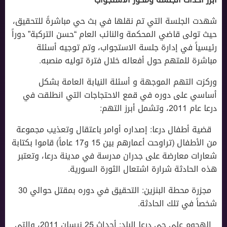
شهدت الجلسة التي تم نقلها في بث حي مباشرةً للتحقيق،
حيث تولى قاضي المحكمة والنائب العام “حسن التركبة” دوراً
رئيسياً في إدارة جلسة الاستجواب، وتم توجيه أسئلة
مباشرة للمتهم حول أفعاله خلال فترة توليه منصبه.
وركزت التهم الموجهة و أسئلة النيابة العامة بشكل
أساسي على دوره في قمع الاحتجاجات التي انطلقت في
درعا عام 2011، وتشمل أبرز التهم:
· قضية أطفال درعا: إصداره أوامر باعتقال وتعذيب مجموعة
من الأطفال (تراوحت أعمارهم بين 15 و17 عاماً) قاموا بكتابة
شعارات معارضة على جدران مدرسة في مدينة درعا، وتعتبر
هذه الحادثة شرارة اشتعال الثورة السورية.
· مجزرة محطة البنزين: التحقيق في دوره بمقتل حوالي 30
شخصاً في تلك الحادثة.
· الهجوم على حي درعا البلد: أحداث 25 نيسان 2011، والتي