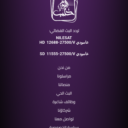
تردد البث الفضائي:
NILESAT
12688-27500/V عامودي
HD
11555-27500/V عامودي
SD
من نحن
مراسلونا
منصاتنا
البث الحي
وظائف شاغرة
شركاؤنا
تواصل معنا
سياسة الخصوصية