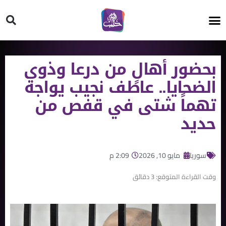
HT ON #
بحضور أهالٍ من درعا وذوي
الضحايا.. عاطف نجيب يواجه
تهماً شتى في قفص من
حديد
سوريا
مايو 10, 2026
2:09 م
وقت القراءة المتوقع:
3
دقائق