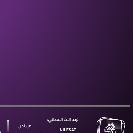
تردد البث الفضائي:
من نحن
NILESAT