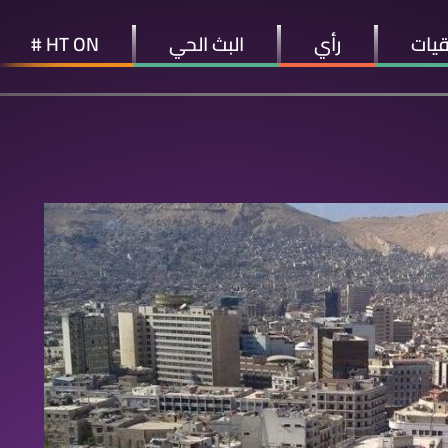
قيات
رأي
البث الحي
HT ON #