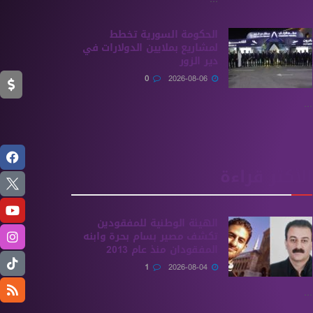
الحكومة السورية تخطط
لمشاريع بملايين الدولارات في
دير الزور
0
2026-08-06
...
الأكثر قراءة
الهيئة الوطنية للمفقودين
تكشف مصير بسام بحرة وابنه
المفقودان منذ عام 2013
1
2026-08-04
...